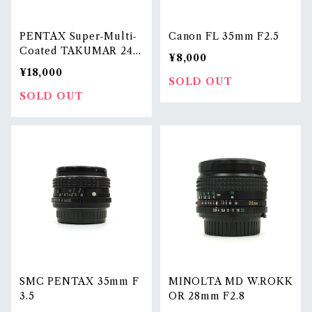
PENTAX Super-Multi-
Canon FL 35mm F2.5
Coated TAKUMAR 24m
¥8,000
m F3.5
¥18,000
SOLD OUT
SOLD OUT
SMC PENTAX 35mm F
MINOLTA MD W.ROKK
3.5
OR 28mm F2.8