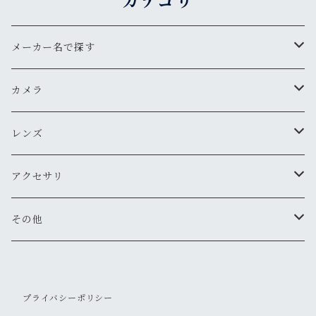
カテゴリ
メーカー名で探す
ペンタックス
カメラ
オリンパス
用途から探す
レンズ
気軽にスナップ
ニコン
一眼レフ
焦点距離から探す
アクセサリ
マニュアル操作で本格的に
ペンタックス
広角
キヤノン
レンジファインダー(レンズ交換式)
ニコンFマウント
レンズフード
その他
変わったカメラが欲しい
ニコン
標準
キヤノン
ミノルタ
レンジファインダー(レンズ固定式)
キヤノンFDマウント
フィルター
清掃・保管用品
ミノルタ
望遠
プライバシーポリシー
ミノルタ(千代田光学)
ミノルタ
リコー
ハーフカメラ
ペンタックスKマウント
キャップ