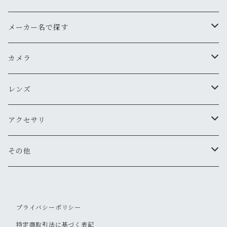
メーカー名で探す
ペンタックス
カメラ
オリンパス
用途から探す
レンズ
気軽にスナップ
ニコン
一眼レフ
焦点距離から探す
アクセサリ
マニュアル操作で本格的に
ペンタックス
広角
キヤノン
レンジファインダー(レンズ交換式)
ニコンFマウント
レンズフード
その他
変わったカメラが欲しい
ニコン
標準
キヤノン
ミノルタ
レンジファインダー(レンズ固定式)
キヤノンFDマウント
フィルター
清掃・保管用品
ミノルタ
望遠
プライバシーポリシー
ミノルタ(千代田光学)
ミノルタ
リコー
ハーフカメラ
ペンタックスKマウント
キャップ
特定商取引法に基づく表記