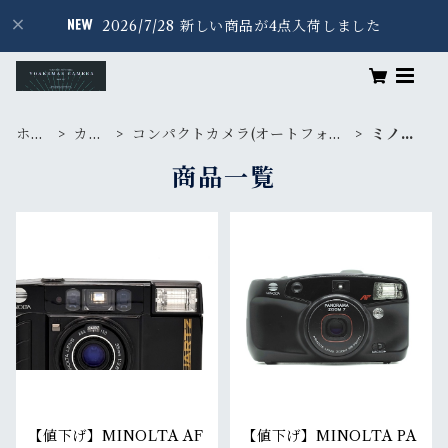
2026/7/28 新しい商品が4点入荷しました
ホー
カメ
コンパクトカメラ(オートフォー
ミノル
ム
ラ
カス)
タ
商品一覧
【値下げ】MINOLTA AF
【値下げ】MINOLTA PA