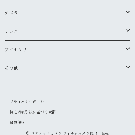
ペンタックス
カメラ
オリンパス
用途から探す
レンズ
気軽にスナップ
ニコン
一眼レフ
焦点距離から探す
アクセサリ
マニュアル操作で本格的に
ペンタックス
広角
キヤノン
レンジファインダー(レンズ交換式)
ニコンFマウント
レンズフード
その他
変わったカメラが欲しい
ニコン
標準
キヤノン
ミノルタ
レンジファインダー(レンズ固定式)
キヤノンFDマウント
フィルター
清掃・保管用品
ミノルタ
望遠
プライバシーポリシー
ミノルタ(千代田光学)
ミノルタ
リコー
ハーフカメラ
ペンタックスKマウント
キャップ
特定商取引法に基づく表記
キヤノン
マクロ
リコー
オリンパス
会員規約
コニカ
コンパクトカメラ(マニュアルフォーカス)
オリンパスOMマウント
ストラップ
© ヨアケマエカメラ フィルムカメラ修理・販売