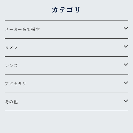
カテゴリ
メーカー名で探す
ペンタックス
カメラ
オリンパス
用途から探す
レンズ
気軽にスナップ
ニコン
一眼レフ
焦点距離から探す
アクセサリ
マニュアル操作で本格的に
ペンタックス
広角
キヤノン
レンジファインダー(レンズ交換式)
ニコンFマウント
レンズフード
その他
変わったカメラが欲しい
ニコン
標準
キヤノン
ミノルタ
レンジファインダー(レンズ固定式)
キヤノンFDマウント
フィルター
清掃・保管用品