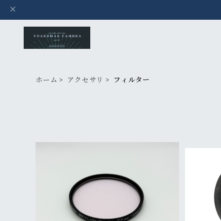
ホーム
アクセサリ
フィルター
レンズフィルター 77mm
PENTA
¥1,000