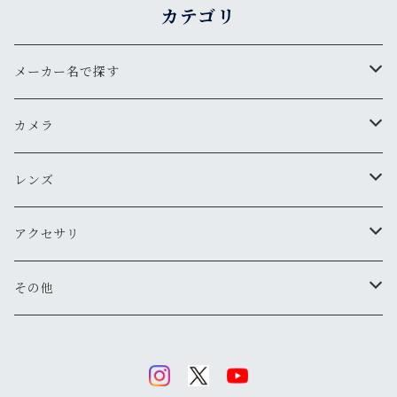
カテゴリ
メーカー名で探す
ペンタックス
カメラ
オリンパス
用途から探す
レンズ
気軽にスナップ
ニコン
一眼レフ
焦点距離から探す
アクセサリ
マニュアル操作で本格的に
ペンタックス
広角
キヤノン
レンジファインダー(レンズ交換式)
ニコンFマウント
レンズフード
その他
変わったカメラが欲しい
ニコン
標準
キヤノン
ミノルタ
レンジファインダー(レンズ固定式)
キヤノンFDマウント
フィルター
清掃・保管用品
ミノルタ
望遠
ミノルタ(千代田光学)
ミノルタ
リコー
ハーフカメラ
ペンタックスKマウント
キャップ