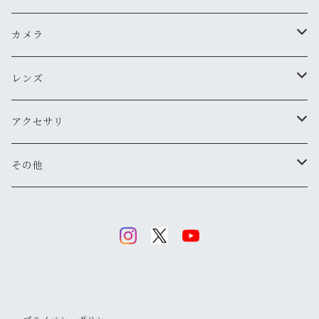
ペンタックス
カメラ
オリンパス
用途から探す
レンズ
気軽にスナップ
ニコン
一眼レフ
焦点距離から探す
アクセサリ
マニュアル操作で本格的に
ペンタックス
広角
キヤノン
レンジファインダー(レンズ交換式)
ニコンFマウント
レンズフード
その他
変わったカメラが欲しい
ニコン
標準
キヤノン
ミノルタ
レンジファインダー(レンズ固定式)
キヤノンFDマウント
フィルター
清掃・保管用品
ミノルタ
望遠
ミノルタ(千代田光学)
ミノルタ
リコー
ハーフカメラ
ペンタックスKマウント
キャップ
キヤノン
マクロ
リコー
オリンパス
コニカ
コンパクトカメラ(マニュアルフォーカス)
オリンパスOMマウント
ストラップ