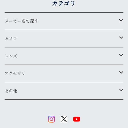
カテゴリ
メーカー名で探す
ペンタックス
カメラ
オリンパス
用途から探す
レンズ
気軽にスナップ
ニコン
一眼レフ
焦点距離から探す
アクセサリ
マニュアル操作で本格的に
ペンタックス
広角
キヤノン
レンジファインダー(レンズ交換式)
ニコンFマウント
レンズフード
その他
変わったカメラが欲しい
ニコン
標準
キヤノン
ミノルタ
レンジファインダー(レンズ固定式)
キヤノンFDマウント
フィルター
清掃・保管用品
ミノルタ
望遠
ミノルタ(千代田光学)
ミノルタ
リコー
ハーフカメラ
ペンタックスKマウント
キャップ