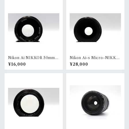
Nikon Ai NIKKOR 50mm F
Nikon Ai-s Micro-NIKKO
1.8
R 55mm F2.8
¥16,000
¥28,000