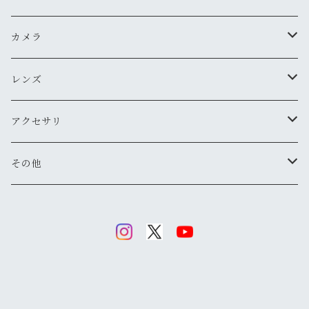
ペンタックス
カメラ
オリンパス
用途から探す
レンズ
気軽にスナップ
ニコン
一眼レフ
焦点距離から探す
アクセサリ
マニュアル操作で本格的に
ペンタックス
広角
キヤノン
レンジファインダー(レンズ交換式)
ニコンFマウント
レンズフード
その他
変わったカメラが欲しい
ニコン
標準
キヤノン
ミノルタ
レンジファインダー(レンズ固定式)
キヤノンFDマウント
フィルター
清掃・保管用品
ミノルタ
望遠
ミノルタ(千代田光学)
ミノルタ
リコー
ハーフカメラ
ペンタックスKマウント
キャップ
キヤノン
マクロ
リコー
オリンパス
コニカ
コンパクトカメラ(マニュアルフォーカス)
オリンパスOMマウント
ストラップ