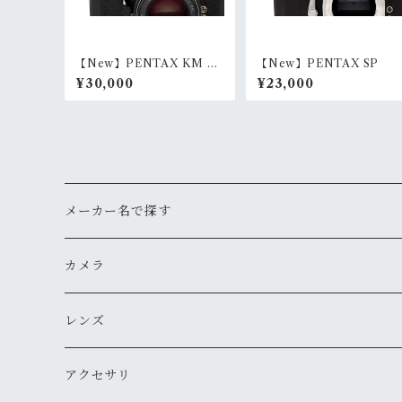
【New】PENTAX KM Bl
【New】PENTAX SP
ack + SMC PENTAX 50m
¥30,000
¥23,000
m F1.4
メーカー名で探す
ペンタックス
カメラ
オリンパス
用途から探す
レンズ
気軽にスナップ
ニコン
一眼レフ
焦点距離から探す
アクセサリ