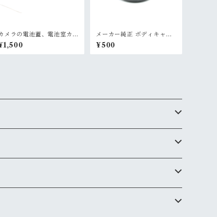
カメラの電池蓋、電池室カ
メーカー純正 ボディキャッ
バー
プ(カメラカバー)
¥1,500
¥500