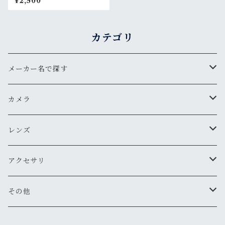
¥2,500
カテゴリ
メーカー名で探す
ペンタックス
カメラ
オリンパス
用途から探す
レンズ
気軽にスナップ
ニコン
一眼レフ
焦点距離から探す
アクセサリ
マニュアル操作で本格的に
ペンタックス
広角
キヤノン
レンジファインダー(レンズ交換式)
ニコンFマウント
レンズフード
その他
変わったカメラが欲しい
ニコン
標準
キヤノン
ミノルタ
レンジファインダー(レンズ固定式)
キヤノンFDマウント
フィルター
清掃・保管用品