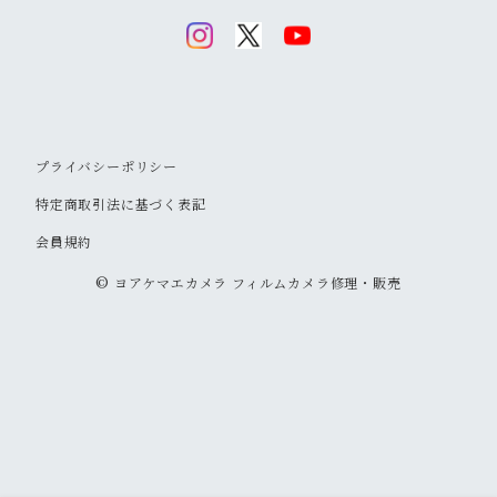
ミノルタ
望遠
ミノルタ(千代田光学)
ミノルタ
リコー
ハーフカメラ
ペンタックスKマウント
キャップ
キヤノン
マクロ
リコー
オリンパス
コニカ
コンパクトカメラ(マニュアルフォーカス)
オリンパスOMマウント
ストラップ
プライバシーポリシー
オリンパス
ズーム
キヤノン
リコー
オリンパス
ヤシカ
コンパクトカメラ(オートフォーカス)
ミノルタSRマウント
フラッシュ
特定商取引法に基づく表記
コニカ
会員規約
コニカ
ミノルタ
リコー
コニカ
富士フイルム
中判カメラ
M42マウント
フラッシュ用アクセサリー
© ヨアケマエカメラ フィルムカメラ修理・販売
リコー
オリンパス
キヤノン
コニカ
オリンパス
二眼レフ
京セラ
トイカメラ
コニカARマウント
フォーカシングスクリーン
富士フイルム
富士フイルム
富士フイルム
ミノルタ
京セラ
一眼レフ
その他
L39マウント
マウントアダプター
その他
ヤシカ
コニカ
ヤシカ
ミノルタ
レンジファインダー
エキザクタマウント
テレコンバーター