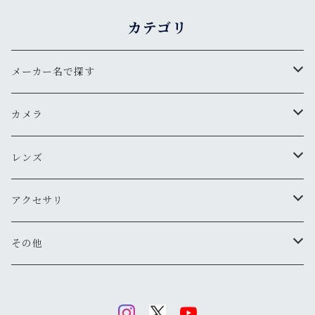
カテゴリ
メーカー名で探す
ペンタックス
カメラ
オリンパス
用途から探す
レンズ
気軽にスナップ
ニコン
一眼レフ
焦点距離から探す
アクセサリ
マニュアル操作で本格的に
ペンタックス
広角
キヤノン
レンジファインダー(レンズ交換式)
ニコンFマウント
レンズフード
その他
変わったカメラが欲しい
ニコン
標準
キヤノン
ミノルタ
レンジファインダー(レンズ固定式)
キヤノンFDマウント
フィルター
清掃・保管用品