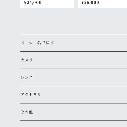
¥24,000
¥25,000
メーカー名で探す
ペンタックス
カメラ
オリンパス
用途から探す
レンズ
気軽にスナップ
ニコン
一眼レフ
焦点距離から探す
アクセサリ
マニュアル操作で本格的に
ペンタックス
広角
キヤノン
レンジファインダー(レンズ交換式)
ニコンFマウント
レンズフード
その他
変わったカメラが欲しい
ニコン
標準