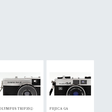
OLYMPUS TRIP35①
FUJICA GA