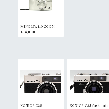
MINOLTA 110 ZOOM DA
TE
¥14,000
KONICA C35
KONICA C35 flashmatic