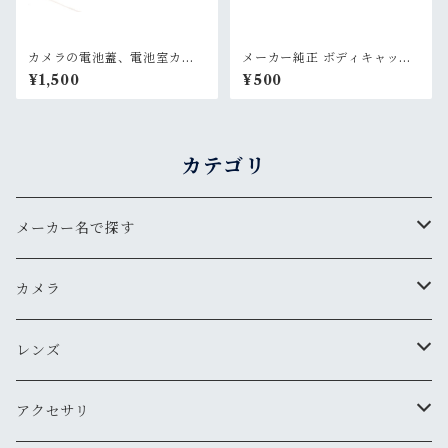
カメラの電池蓋、電池室カバ
メーカー純正 ボディキャップ
ー
(カメラカバー)
¥1,500
¥500
カテゴリ
メーカー名で探す
ペンタックス
カメラ
オリンパス
用途から探す
レンズ
気軽にスナップ
ニコン
一眼レフ
焦点距離から探す
アクセサリ