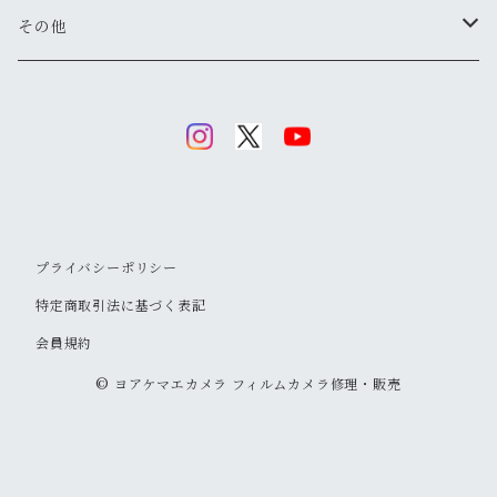
マニュアル操作で本格的に
ペンタックス
広角
キヤノン
レンジファインダー(レンズ交換式)
ニコンFマウント
レンズフード
その他
変わったカメラが欲しい
ニコン
標準
キヤノン
ミノルタ
レンジファインダー(レンズ固定式)
キヤノンFDマウント
フィルター
清掃・保管用品
ミノルタ
望遠
ミノルタ(千代田光学)
ミノルタ
リコー
ハーフカメラ
ペンタックスKマウント
キャップ
キヤノン
マクロ
リコー
オリンパス
コニカ
コンパクトカメラ(マニュアルフォーカス)
オリンパスOMマウント
ストラップ
プライバシーポリシー
オリンパス
ズーム
キヤノン
リコー
オリンパス
ヤシカ
コンパクトカメラ(オートフォーカス)
ミノルタSRマウント
フラッシュ
特定商取引法に基づく表記
コニカ
会員規約
コニカ
ミノルタ
リコー
コニカ
富士フイルム
中判カメラ
M42マウント
フラッシュ用アクセサリー
© ヨアケマエカメラ フィルムカメラ修理・販売
リコー
オリンパス
キヤノン
コニカ
オリンパス
二眼レフ
京セラ
トイカメラ
コニカARマウント
フォーカシングスクリーン
富士フイルム
富士フイルム
富士フイルム
ミノルタ
京セラ
一眼レフ