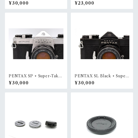
k + SMC PENTAX 50mm F
¥30,000
¥23,000
1.4
PENTAX SP + Super-Taku
PENTAX SL Black + Super
mar 55mm F1.8
-Takumar 55mm F1.8
¥30,000
¥30,000