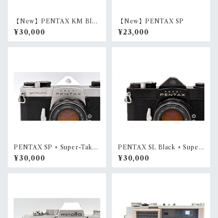
【New】PENTAX KM Blac
【New】PENTAX SP
k + SMC PENTAX 50mm F
¥30,000
¥23,000
1.4
PENTAX SP + Super-Taku
PENTAX SL Black + Super
mar 55mm F1.8
-Takumar 55mm F1.8
¥30,000
¥30,000