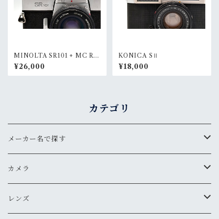
MINOLTA SR101 + MC RO
KONICA SⅡ
KKOR-PF 50mm F1.7
¥26,000
¥18,000
カテゴリ
メーカー名で探す
ペンタックス
カメラ
オリンパス
用途から探す
レンズ