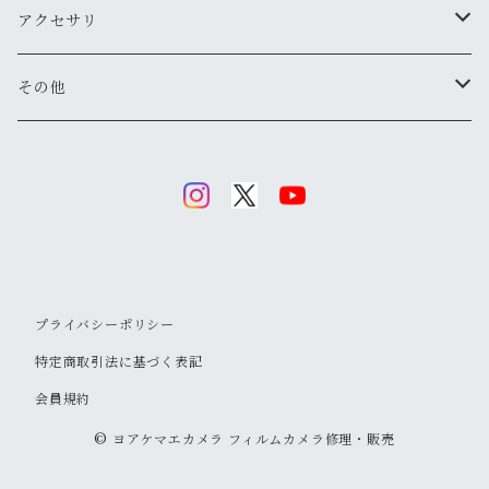
気軽にスナップ
ニコン
一眼レフ
焦点距離から探す
アクセサリ
マニュアル操作で本格的に
ペンタックス
広角
キヤノン
レンジファインダー(レンズ交換式)
ニコンFマウント
レンズフード
その他
変わったカメラが欲しい
ニコン
標準
キヤノン
ミノルタ
レンジファインダー(レンズ固定式)
キヤノンFDマウント
フィルター
清掃・保管用品
ミノルタ
望遠
ミノルタ(千代田光学)
ミノルタ
リコー
ハーフカメラ
ペンタックスKマウント
キャップ
キヤノン
マクロ
リコー
オリンパス
コニカ
コンパクトカメラ(マニュアルフォーカス)
オリンパスOMマウント
ストラップ
プライバシーポリシー
オリンパス
ズーム
キヤノン
リコー
オリンパス
ヤシカ
コンパクトカメラ(オートフォーカス)
ミノルタSRマウント
フラッシュ
特定商取引法に基づく表記
コニカ
会員規約
コニカ
ミノルタ
リコー
コニカ
富士フイルム
中判カメラ
M42マウント
フラッシュ用アクセサリー
© ヨアケマエカメラ フィルムカメラ修理・販売
リコー
オリンパス
キヤノン
コニカ
オリンパス
二眼レフ
京セラ
トイカメラ
コニカARマウント
フォーカシングスクリーン