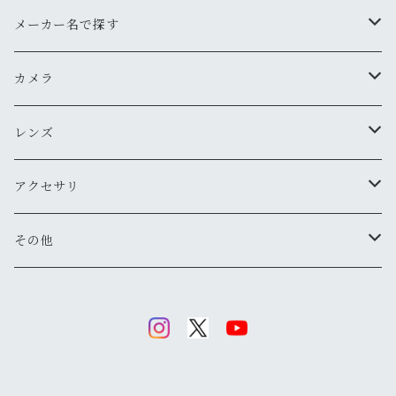
メーカー名で探す
ペンタックス
カメラ
オリンパス
用途から探す
レンズ
気軽にスナップ
ニコン
一眼レフ
焦点距離から探す
アクセサリ
マニュアル操作で本格的に
ペンタックス
広角
キヤノン
レンジファインダー(レンズ交換式)
ニコンFマウント
レンズフード
その他
変わったカメラが欲しい
ニコン
標準
キヤノン
ミノルタ
レンジファインダー(レンズ固定式)
キヤノンFDマウント
フィルター
清掃・保管用品
ミノルタ
望遠
ミノルタ(千代田光学)
ミノルタ
リコー
ハーフカメラ
ペンタックスKマウント
キャップ
キヤノン
マクロ
リコー