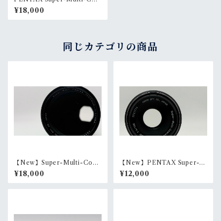
ted TAKUMAR 300mm F4
¥18,000
同じカテゴリの商品
【New】Super-Multi-Coat
【New】PENTAX Super-M
ed TAKUMAR 300mm F4
ulti-Coater MACRO-TAKU
¥18,000
¥12,000
MAR 100mm F4