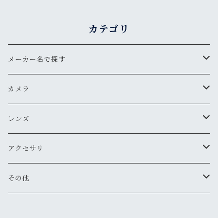
カテゴリ
メーカー名で探す
ペンタックス
カメラ
オリンパス
用途から探す
レンズ
気軽にスナップ
ニコン
一眼レフ
焦点距離から探す
アクセサリ
マニュアル操作で本格的に
ペンタックス
広角
キヤノン
レンジファインダー(レンズ交換式)
ニコンFマウント
レンズフード
その他
変わったカメラが欲しい
ニコン
標準
キヤノン
ミノルタ
レンジファインダー(レンズ固定式)
キヤノンFDマウント
フィルター
清掃・保管用品