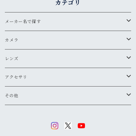
カテゴリ
メーカー名で探す
ペンタックス
カメラ
オリンパス
用途から探す
レンズ
気軽にスナップ
ニコン
一眼レフ
焦点距離から探す
アクセサリ
マニュアル操作で本格的に
ペンタックス
広角
キヤノン
レンジファインダー(レンズ交換式)
ニコンFマウント
レンズフード
その他
変わったカメラが欲しい
ニコン
標準
キヤノン
ミノルタ
レンジファインダー(レンズ固定式)
キヤノンFDマウント
フィルター
清掃・保管用品
ミノルタ
望遠
ミノルタ(千代田光学)
ミノルタ
リコー
ハーフカメラ
ペンタックスKマウント
キャップ