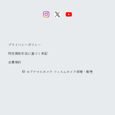
変わったカメラが欲しい
ニコン
標準
キヤノン
ミノルタ
レンジファインダー(レンズ固定式)
キヤノンFDマウント
フィルター
清掃・保管用品
ミノルタ
望遠
ミノルタ(千代田光学)
ミノルタ
リコー
ハーフカメラ
ペンタックスKマウント
キャップ
キヤノン
マクロ
リコー
オリンパス
コニカ
コンパクトカメラ(マニュアルフォーカス)
オリンパスOMマウント
ストラップ
プライバシーポリシー
オリンパス
ズーム
キヤノン
リコー
オリンパス
ヤシカ
コンパクトカメラ(オートフォーカス)
ミノルタSRマウント
フラッシュ
特定商取引法に基づく表記
コニカ
会員規約
コニカ
ミノルタ
リコー
コニカ
富士フイルム
中判カメラ
M42マウント
フラッシュ用アクセサリー
© ヨアケマエカメラ フィルムカメラ修理・販売
リコー
オリンパス
キヤノン
コニカ
オリンパス
二眼レフ
京セラ
トイカメラ
コニカARマウント
フォーカシングスクリーン
富士フイルム
富士フイルム
富士フイルム
ミノルタ
京セラ
一眼レフ
その他
L39マウント
マウントアダプター
その他
ヤシカ
コニカ
ヤシカ
ミノルタ
レンジファインダー
エキザクタマウント
テレコンバーター