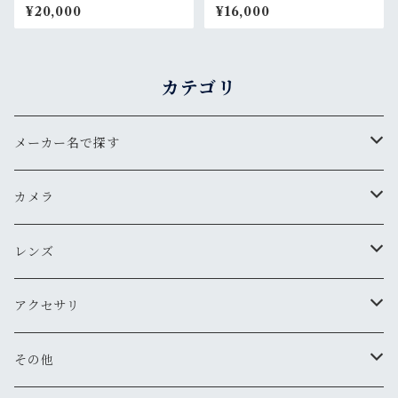
¥20,000
¥16,000
カテゴリ
メーカー名で探す
ペンタックス
カメラ
オリンパス
用途から探す
レンズ
気軽にスナップ
ニコン
一眼レフ
焦点距離から探す
アクセサリ
マニュアル操作で本格的に
ペンタックス
広角
キヤノン
レンジファインダー(レンズ交換式)
ニコンFマウント
レンズフード
その他