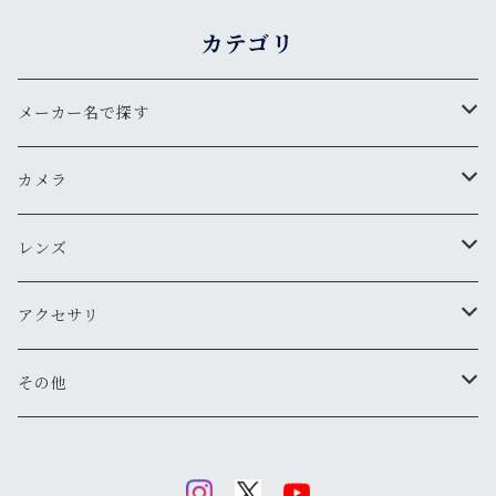
カテゴリ
メーカー名で探す
ペンタックス
カメラ
オリンパス
用途から探す
レンズ
気軽にスナップ
ニコン
一眼レフ
焦点距離から探す
アクセサリ
マニュアル操作で本格的に
ペンタックス
広角
キヤノン
レンジファインダー(レンズ交換式)
ニコンFマウント
レンズフード
その他
変わったカメラが欲しい
ニコン
標準
キヤノン
ミノルタ
レンジファインダー(レンズ固定式)
キヤノンFDマウント
フィルター
清掃・保管用品