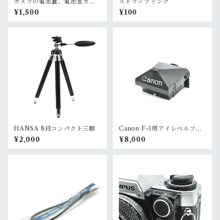
カメラの電池蓋、電池室カバ
ストラップリング
ー
¥1,500
¥100
HANSA 8段コンパクト三脚
Canon F-1用アイレベルファ
インダー
¥2,000
¥8,000