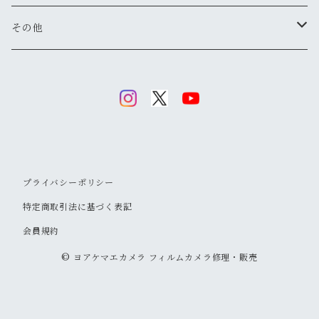
マニュアル操作で本格的に
ペンタックス
広角
キヤノン
レンジファインダー(レンズ交換式)
ニコンFマウント
レンズフード
その他
変わったカメラが欲しい
ニコン
標準
キヤノン
ミノルタ
レンジファインダー(レンズ固定式)
キヤノンFDマウント
フィルター
清掃・保管用品
ミノルタ
望遠
ミノルタ(千代田光学)
ミノルタ
リコー
ハーフカメラ
ペンタックスKマウント
キャップ
キヤノン
マクロ
リコー
オリンパス
コニカ
コンパクトカメラ(マニュアルフォーカス)
オリンパスOMマウント
ストラップ
プライバシーポリシー
オリンパス
ズーム
キヤノン
リコー
オリンパス
ヤシカ
コンパクトカメラ(オートフォーカス)
ミノルタSRマウント
フラッシュ
特定商取引法に基づく表記
コニカ
会員規約
コニカ
ミノルタ
リコー
コニカ
富士フイルム
中判カメラ
M42マウント
フラッシュ用アクセサリー
© ヨアケマエカメラ フィルムカメラ修理・販売
リコー
オリンパス
キヤノン
コニカ
オリンパス
二眼レフ
京セラ
トイカメラ
コニカARマウント
フォーカシングスクリーン
富士フイルム
富士フイルム
富士フイルム